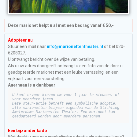
Deze marionet helpt u al met een bedrag vanaf € 50,-
Adopteer nu
Stuur een mail naar
info@marionettentheater.nl
of bel 020-
6208027.
U ontvangt bericht over de wijze van betaling.
Als u uw adres doorgeeft ontvangt u een foto van de door u
geadopteerde marionet met een leuke verrassing, en een
vrijkaart voor een voorstelling.
Auerhaan is u dankbaar!
U kunt ervoor kiezen om voor 1 jaar te steunen, of 
voor meerdere jaren.

Deze steun-actie betreft een symbolische adoptie; 
alle marionetten blijven eigendom van de Stichting 
Amsterdams Marionetten Theater. Een marionet kan 
geadopteerd worden door meerdere personen.
Een bijzonder kado