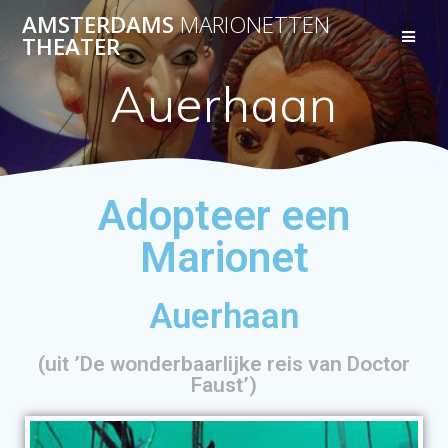
AMSTERDAMS
MARIONETTEN
THEATER
Auerhaan
Adopteer een
Marionet
Auerhaan
(uit ’De wonderbaarlijke reis van Doctor
Faust’)