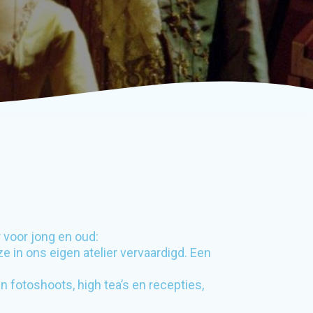
 voor jong en oud:
 in ons eigen atelier vervaardigd. Een
 fotoshoots, high tea’s en recepties,