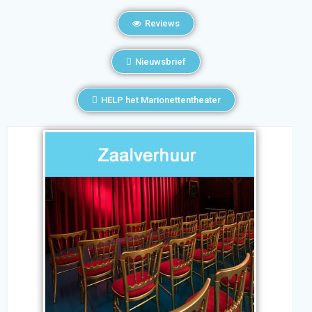
Reviews
Nieuwsbrief
HELP het Marionettentheater