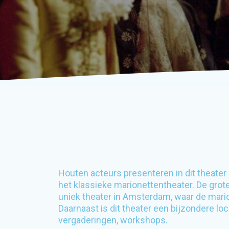
Houten acteurs presenteren in dit theate
het klassieke marionettentheater. De grot
uniek theater in Amsterdam, waar de mari
Daarnaast is dit theater een bijzondere lo
vergaderingen, workshops.