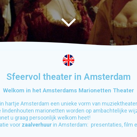
Sfeervol theater in Amsterdam
Welkom in het Amsterdams Marionetten Theater
r in hartje Amsterdam een unieke vorm van muziektheater
e lindenhouten marionetten worden op ambachtelijke wijze
onet u graag persoonlijk welkom heet!
catie voor
zaalverhuur
in Amsterdam: presentaties, film en