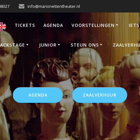
08027
info@marionettentheater.nl
TICKETS
AGENDA
VOORSTELLINGEN
IETS
ACKSTAGE
JUNIOR
STEUN ONS
ZAALVERH
AGENDA
ZAALVERHUUR