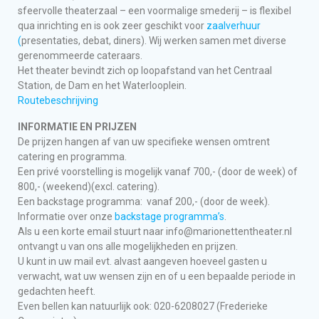
sfeervolle theaterzaal – een voormalige smederij – is flexibel
qua inrichting en is ook zeer geschikt voor
zaalverhuur
(
presentaties, debat, diners). Wij werken samen met diverse
gerenommeerde cateraars.
Het theater bevindt zich op loopafstand van het Centraal
Station, de Dam en het Waterlooplein.
Routebeschrijving
INFORMATIE EN PRIJZEN
De prijzen hangen af van uw specifieke wensen omtrent
catering en programma.
Een privé voorstelling is mogelijk vanaf 700,- (door de week) of
800,- (weekend)(excl. catering).
Een backstage programma: vanaf 200,- (door de week).
Informatie over onze
backstage programma’s
.
Als u een korte email stuurt naar info@marionettentheater.nl
ontvangt u van ons alle mogelijkheden en prijzen.
U kunt in uw mail evt. alvast aangeven hoeveel gasten u
verwacht, wat uw wensen zijn en of u een bepaalde periode in
gedachten heeft.
Even bellen kan natuurlijk ook: 020-6208027 (Frederieke