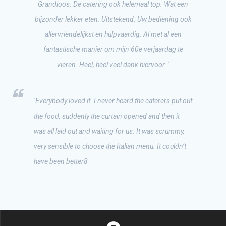
Grandioos. De catering ook helemaal top. Wat een
bijzonder lekker eten. Uitstekend. Uw bediening ook
allervriendelijkst en hulpvaardig. Al met al een
fantastische manier om mijn 60e verjaardag te
vieren. Heel, heel veel dank hiervoor. ‘
‘Everybody loved it. I never heard the caterers put out
the food, suddenly the curtain opened and then it
was all laid out and waiting for us. It was scrummy,
very sensible to choose the Italian menu. It couldn’t
have been better8