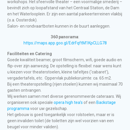
workshops. Het sfeervolle theater – een voormalige smederij –
bevindt zich op loopafstand van het Centraal Station, de Dam
en het Waterlooplein. Er zijn een aantal parkeerterreinen vlakbij
(o.a. Oosterdok).
Salon- en rondvaartboten kunnen in de buurt aanleggen.
360 panorama
:
https://maps.app.goo.gl/EdrFqftM1KpCLLG78
Faciliteiten en Catering
Goede kwaliteit beamer, groot filmscherm, wifi, goede audio en
flip-over zijn aanwezig. De opstelling is flexibel: naar wens kunt
u kiezen voor theaterstoelen, kleine tafeltjes (‘cabaret’),
vergadertafels, etc. Oppervlak publieksruimte: ca. 65 m2.
Bij een theateropstelling (rijen stoelen) kunnen wij maximaal 70
gasten ontvangen.
Wij werken samen met diverse gerenommeerde cateraars. Wij
organiseren ook speciale
opera high tea’s
of een
Backstage
programma
voor uw gezelschap.
Het gebouw is goed toegankelijk voor rolstoelen, maar er is
geen invaliden toilet (de toiletten zijn wel voorzien van een
beugel voor minder validen).