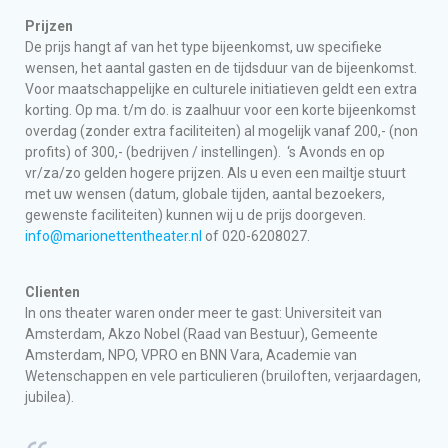
Prijzen
De prijs hangt af van het type bijeenkomst, uw specifieke
wensen, het aantal gasten en de tijdsduur van de bijeenkomst.
Voor maatschappelijke en culturele initiatieven geldt een extra
korting. Op ma. t/m do. is zaalhuur voor een korte bijeenkomst
overdag (zonder extra faciliteiten) al mogelijk vanaf 200,- (non
profits) of 300,- (bedrijven / instellingen). ‘s Avonds en op
vr/za/zo gelden hogere prijzen. Als u even een mailtje stuurt
met uw wensen (datum, globale tijden, aantal bezoekers,
gewenste faciliteiten) kunnen wij u de prijs doorgeven.
info@marionettentheater.nl
of 020-6208027.
Clienten
In ons theater waren onder meer te gast: Universiteit van
Amsterdam, Akzo Nobel (Raad van Bestuur), Gemeente
Amsterdam, NPO, VPRO en BNN Vara, Academie van
Wetenschappen en vele particulieren (bruiloften, verjaardagen,
jubilea).