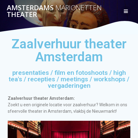
AMSTERDAMS
MARIONETTEN
THEATER
Zaalverhuur theater
Amsterdam
presentaties / film en fotoshoots / high
tea's / recepties / meetings / workshops /
vergaderingen
Zaalverhuur theater Amsterdam:
Zoekt u een originele locatie voor zaalverhuur? Welkom in ons
sfeervolle theater in Amsterdam, vlakbij de Nieuwmarkt!