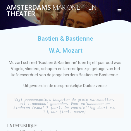
AMSTERDAMS
MARIONETTEN
THEATER
Bastien & Bastienne
W.A. Mozart
Mozart schreef ‘Bastien & Bastienne’ toen hij elf jaar oud was.
Vogels, vlinders, schapen en lammetjes zijn getuige van het
liefdesverdriet van de jonge herders Bastien en Bastienne.
Uitgevoerd in de oorspronkelijke Duitse versie.
Vijf poppenspelers bespelen de grote marionetten, 
uit lindenhout gesneden. 
Voor volwassenen en 
kinderen (vanaf 7 jaar). 
De voorstelling duurt ca. 
1
 ½ uur (incl. pauze) 
LA REPUBLIQUE: