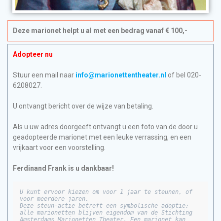
Deze marionet helpt u al met een bedrag vanaf € 100,-
Adopteer nu
Stuur een mail naar
info@marionettentheater.nl
of bel 020-
6208027.
U ontvangt bericht over de wijze van betaling.
Als u uw adres doorgeeft ontvangt u een foto van de door u
geadopteerde marionet met een leuke verrassing, en een
vrijkaart voor een voorstelling.
Ferdinand Frank is u dankbaar!
U kunt ervoor kiezen om voor 1 jaar te steunen, of 
voor meerdere jaren.

Deze steun-actie betreft een symbolische adoptie; 
alle marionetten blijven eigendom van de Stichting 
Amsterdams Marionetten Theater. Een marionet kan 