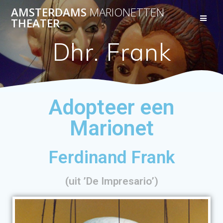
AMSTERDAMS
MARIONETTEN
THEATER
Dhr. Frank
Adopteer een
Marionet
Ferdinand Frank
(uit ’De Impresario’)