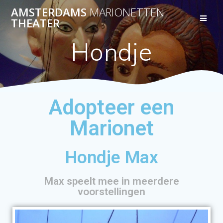
AMSTERDAMS
MARIONETTEN
THEATER
Hondje
Adopteer een
Marionet
Hondje Max
Max speelt mee in meerdere
voorstellingen