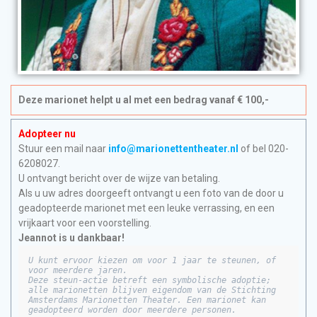
Deze marionet helpt u al met een bedrag vanaf € 100,-
Adopteer nu
Stuur een mail naar
info@marionettentheater.nl
of bel 020-
6208027.
U ontvangt bericht over de wijze van betaling.
Als u uw adres doorgeeft ontvangt u een foto van de door u
geadopteerde marionet met een leuke verrassing, en een
vrijkaart voor een voorstelling.
Jeannot is u dankbaar!
U kunt ervoor kiezen om voor 1 jaar te steunen, of 
voor meerdere jaren.

Deze steun-actie betreft een symbolische adoptie; 
alle marionetten blijven eigendom van de Stichting 
Amsterdams Marionetten Theater. Een marionet kan 
geadopteerd worden door meerdere personen.