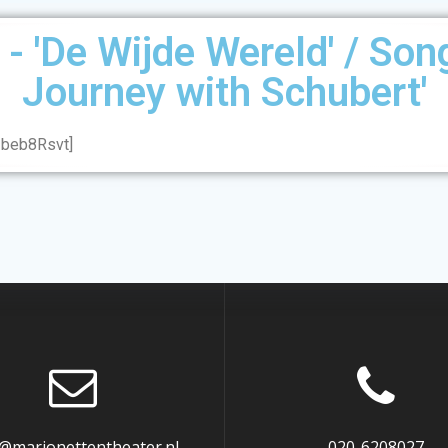
- 'De Wijde Wereld' / Song
Journey with Schubert'
Ibeb8Rsvt]
o@marionettentheater.nl
020-6208027