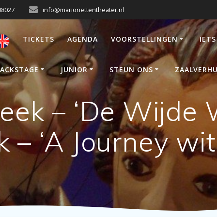
08027
info@marionettentheater.nl
TICKETS
AGENDA
VOORSTELLINGEN
IETS
ACKSTAGE
JUNIOR
STEUN ONS
ZAALVERH
eek – ‘De Wijde 
k – ‘A Journey wit