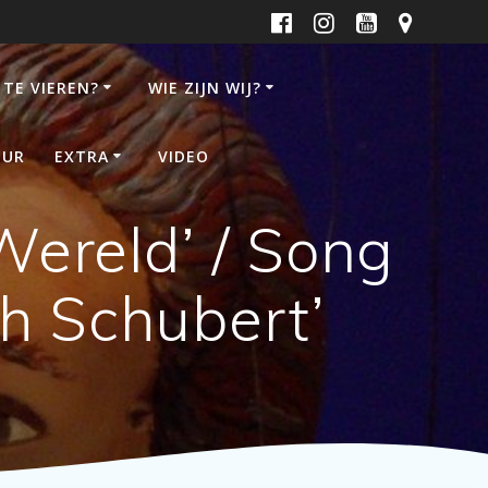
 TE VIEREN?
WIE ZIJN WIJ?
UUR
EXTRA
VIDEO
Wereld’ / Song
h Schubert’​