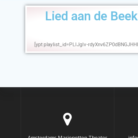
Lied aan de Beek 
[ypt playlist_id=PLIJgIv-rdyXnv6ZP0dBNGJHH
Amsterdams Marionetten Theater
inf