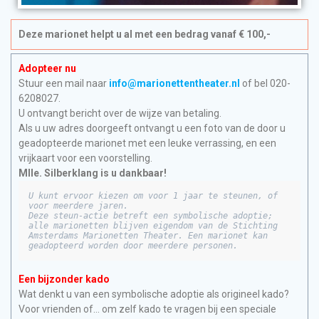
Deze marionet helpt u al met een bedrag vanaf € 100,-
Adopteer nu
Stuur een mail naar
info@marionettentheater.nl
of bel 020-
6208027.
U ontvangt bericht over de wijze van betaling.
Als u uw adres doorgeeft ontvangt u een foto van de door u
geadopteerde marionet met een leuke verrassing, en een
vrijkaart voor een voorstelling.
Mlle. Silberklang is u dankbaar!
U kunt ervoor kiezen om voor 1 jaar te steunen, of 
voor meerdere jaren.

Deze steun-actie betreft een symbolische adoptie; 
alle marionetten blijven eigendom van de Stichting 
Amsterdams Marionetten Theater. Een marionet kan 
geadopteerd worden door meerdere personen.
Een bijzonder kado
Wat denkt u van een symbolische adoptie als origineel kado?
Voor vrienden of… om zelf kado te vragen bij een speciale