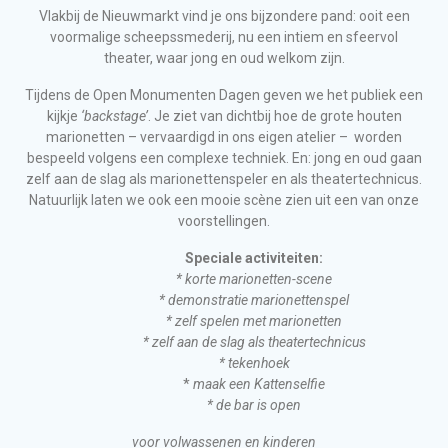
Vlakbij de Nieuwmarkt vind je ons bijzondere pand: ooit een
voormalige scheepssmederij, nu een intiem en sfeervol
theater, waar jong en oud welkom zijn.
Tijdens de Open Monumenten Dagen geven we het publiek een
kijkje
‘backstage’
. Je ziet van dichtbij hoe de grote houten
marionetten – vervaardigd in ons eigen atelier – worden
bespeeld volgens een complexe techniek. En: jong en oud gaan
zelf aan de slag als marionettenspeler en als theatertechnicus.
Natuurlijk laten we ook een mooie scène zien uit een van onze
voorstellingen.
Speciale activiteiten:
* korte marionetten-scene
* demonstratie marionettenspel
* zelf spelen met marionetten
* zelf aan de slag als theatertechnicus
* tekenhoek
*
maak een Kattenselfie
* de bar is open
voor volwassenen en kinderen