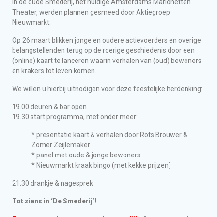
In de oude Smederij, het huidige Amsterdams Marionetten
Theater, werden plannen gesmeed door Aktiegroep
Nieuwmarkt.
Op 26 maart blikken jonge en oudere actievoerders en overige
belangstellenden terug op de roerige geschiedenis door een
(online) kaart te lanceren waarin verhalen van (oud) bewoners
en krakers tot leven komen.
We willen u hierbij uitnodigen voor deze feestelijke herdenking:
19.00 deuren & bar open
19.30 start programma, met onder meer:
* presentatie kaart & verhalen door Rots Brouwer &
Zomer Zeijlemaker
* panel met oude & jonge bewoners
* Nieuwmarkt kraak bingo (met kekke prijzen)
21.30 drankje & nagesprek
Tot ziens in ‘De Smederij’!