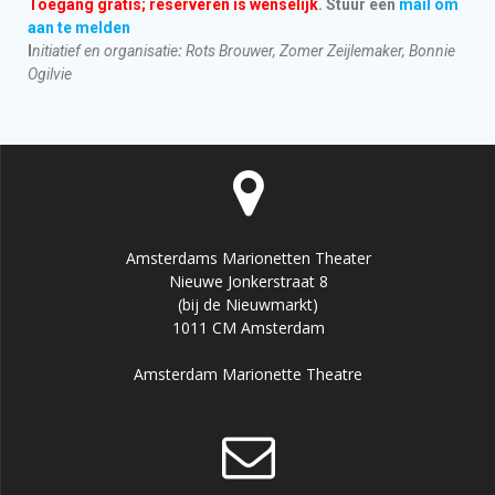
Toegang gratis; reserveren is wenselijk
. Stuur een
mail om
aan te melden
I
nitiatief en organisatie
:
Rots Brouwer, Zomer Zeijlemaker, Bonnie
Ogilvie
Amsterdams Marionetten Theater
Nieuwe Jonkerstraat 8
(bij de Nieuwmarkt)
1011 CM Amsterdam
Amsterdam Marionette Theatre