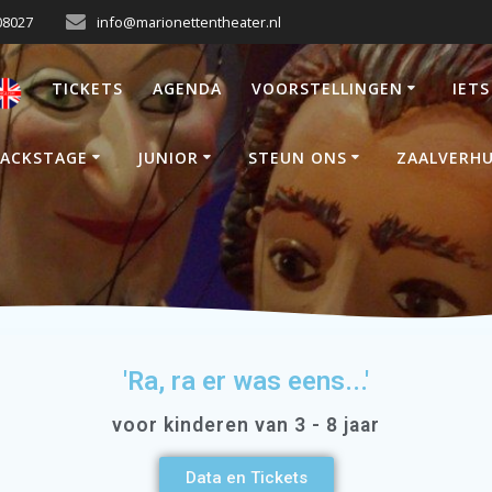
08027
info@marionettentheater.nl
TICKETS
AGENDA
VOORSTELLINGEN
IETS
ACKSTAGE
JUNIOR
STEUN ONS
ZAALVERH
'Ra, ra er was eens...'
voor kinderen van 3 - 8 jaar
Data en Tickets