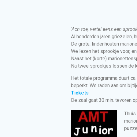
‘Ach toe, vertel eens een sprook
Al honderden jaren griezelen, 
De grote, lindenhouten marione
We lezen het sprookje voor, en
Naast het (korte) marionettensp
Na twee sprookjes lossen de k
Het totale programma duurt ca. 
beperkt. We raden aan om bijtij
Tickets
De zaal gaat 30 min. tevoren o
Thuis
mario
puzze