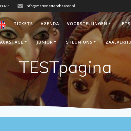
08027
info@marionettentheater.nl
TICKETS
AGENDA
VOORSTELLINGEN
IETS
ACKSTAGE
JUNIOR
STEUN ONS
ZAALVERH
TESTpagina